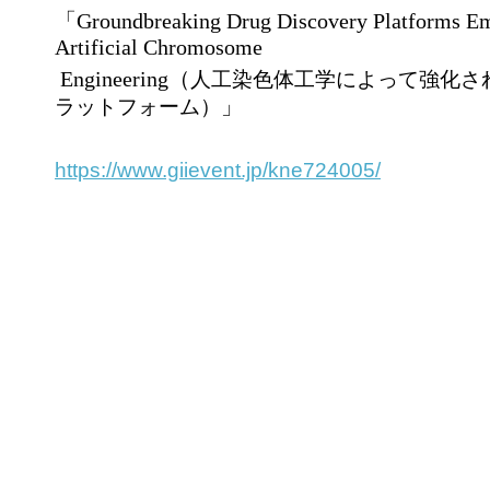
「
Groundbreaking Drug Discovery Platforms E
Artificial
Chromosome
Engineering
（
人工染色体工学によって強化さ
」
ラットフォーム）
https://www.giievent.jp/kne724005/